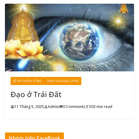
BÍ KÍP THIỀN TÔNG
TINH HOA ĐẠO PHẬT
Đạo ở Trái Đất
11 Tháng 5, 2025
Admin
0 Comments
503 min read
Nhóm trên FaceBook