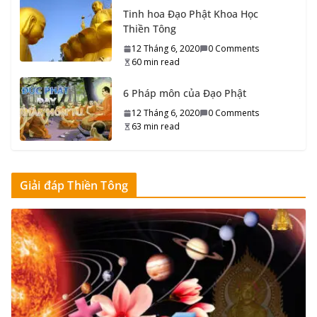
Tinh hoa Đạo Phật Khoa Học
31_Tổ sư Thiền Tông đời Thứ ba mươi mốt
Thiền Tông
10 Tháng 9, 2020
0 Comments
14 min read
12 Tháng 6, 2020
0 Comments
60 min read
Tu Thiền Tông gan là vậy…
6 Pháp môn của Đạo Phật
16 Tháng 9, 2020
0 Comments
8 min read
12 Tháng 6, 2020
0 Comments
63 min read
Ham muốn trở về Phật Giới
16 Tháng 9, 2020
0 Comments
5 min read
Giải đáp Thiền Tông