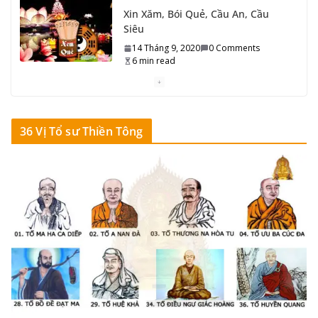
Phước Đức Dương, Phước Đức
Âm
14 Tháng 9, 2020
0 Comments
4 min read
Ai được giảng về Thiền Tông
36 Vị Tổ sư Thiền Tông
14 Tháng 9, 2020
0 Comments
7 min read
Vọng Thức dậy, Vọng Tánh dâng…
14 Tháng 9, 2020
0 Comments
7 min read
Giác Ngộ và Giải Thoát thời Mạt Pháp
14 Tháng 9, 2020
0 Comments
7 min read
36 Vị Tổ sư Thiền Tông (Ấn – Hoa – Việt)