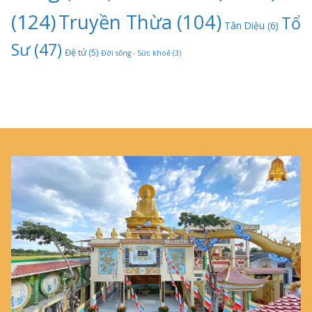
(124)
Truyền Thừa
(104)
Tổ
Tân Diệu
(6)
Sư
(47)
Đệ tử
(5)
Đời sống - Sức khoẻ
(3)