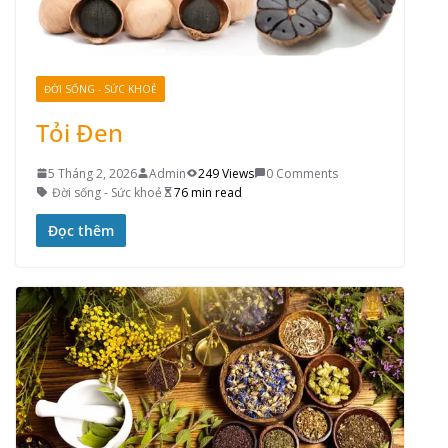
ĐỜI SỐNG - SỨC KHOẺ
Tỏi Đen
5 Tháng 2, 2026
Admin
249 Views
0 Comments
Đời sống - Sức khoẻ
76 min read
Đọc thêm