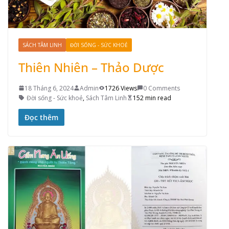
SÁCH TÂM LINH
ĐỜI SỐNG - SỨC KHOẺ
Thiên Nhiên – Thảo Dược
18 Tháng 6, 2024
Admin
1726 Views
0 Comments
Đời sống - Sức khoẻ
,
Sách Tâm Linh
152 min read
Đọc thêm