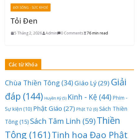
ĐỜI SỐNG - SỨC KHOẺ
Tỏi Đen
5 Tháng 2, 2026
Admin
0 Comments
76 min read
Các từ Khóa
Giải
Chùa Thiền Tông
(34)
Giáo Lý
(29)
đáp
(144)
Kinh - Kệ
(44)
Phim -
Huyền Ký
(5)
Phật Giáo
(27)
Sách Thiền
Sự kiện
(10)
Phật Tử
(6)
Thiền
Sách Tâm Linh
(59)
Tông
(15)
Tông
(161)
Tinh hoa Đạo Phật