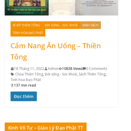
BÍ KÍP THIỀN TÔNG
ĐỜI SỐNG - SỨC KHOẺ
KINH SÁCH
TINH HOA ĐẠO PHẬT
Cẩm Nang Ăn Uống – Thiền
Tông
18 Tháng 11, 2022
Admin
10838 Views
0 Comments
Chùa Thiền Tông
,
Đời sống - Sức khoẻ
,
Sách Thiền Tông
,
Tinh hoa Đạo Phật
137 min read
Đọc thêm
Kinh Vô Tự – Giáo Lý Đạo Phật TT