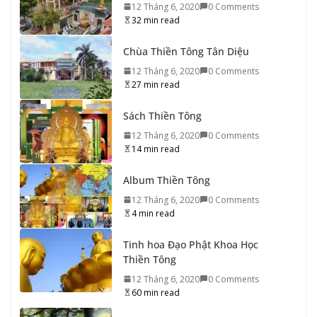
20_Tổ sư Thiền Tông đời Thứ hai mươi
12 Tháng 6, 2020
0 Comments
10 Tháng 9, 2020
0 Comments
14 min read
32 min read
Chùa Thiền Tông Tân Diệu
19_Tổ sư Thiền Tông đời Thứ mười chín
12 Tháng 6, 2020
0 Comments
9 Tháng 9, 2020
0 Comments
15 min read
27 min read
Sách Thiền Tông
18_Tổ sư Thiền Tông đời Thứ mười tám
12 Tháng 6, 2020
0 Comments
9 Tháng 9, 2020
0 Comments
15 min read
14 min read
17_Tổ sư Thiền Tông đời Thứ mười bẩy
Album Thiền Tông
9 Tháng 9, 2020
0 Comments
13 min read
12 Tháng 6, 2020
0 Comments
4 min read
16_Tổ sư Thiền Tông đời Thứ mười sáu
Tinh hoa Đạo Phật Khoa Học
9 Tháng 9, 2020
0 Comments
13 min read
Thiền Tông
12 Tháng 6, 2020
0 Comments
60 min read
15_Tổ sư Thiền Tông đời Thứ mười lăm
9 Tháng 9, 2020
0 Comments
16 min read