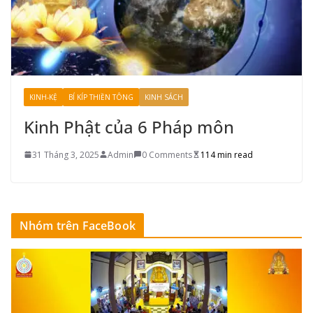
KINH-KỆ
BÍ KÍP THIỀN TÔNG
KINH SÁCH
Kinh Phật của 6 Pháp môn
31 Tháng 3, 2025
Admin
0 Comments
114 min read
Nhóm trên FaceBook