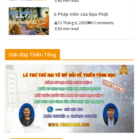
60 min read
Ham muốn trở về Phật Giới
6 Pháp môn của Đạo Phật
16 Tháng 9, 2020
0 Comments
5 min read
12 Tháng 6, 2020
0 Comments
63 min read
Phổ biến Thiền Tông
15 Tháng 9, 2020
0 Comments
5 min read
Giải đáp Thiền Tông