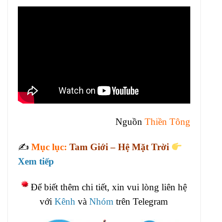
Nguồn
Thiền Tông
✍️
Mục lục:
Tam Giới – Hệ Mặt Trời
Xem tiếp
Để biết thêm chi tiết, xin vui lòng liên hệ
với
Kênh
và
Nhóm
trên Telegram