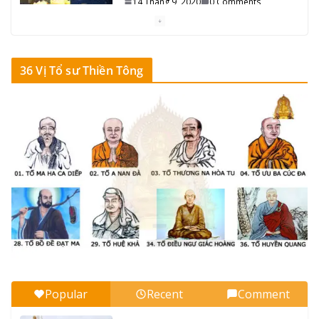
14 Tháng 9, 2020
0 Comments
7 min read
Vọng Thức dậy, Vọng Tánh dâng…
36 Vị Tổ sư Thiền Tông
14 Tháng 9, 2020
0 Comments
7 min read
Giác Ngộ và Giải Thoát thời Mạt Pháp
14 Tháng 9, 2020
0 Comments
7 min read
36 Vị Tổ sư Thiền Tông (Ấn – Hoa – Việt)
10 Tháng 9, 2020
0 Comments
9 min read
36_Tổ sư Thiền Tông đời Thứ ba mươi sáu
10 Tháng 9, 2020
0 Comments
11 min read
Popular
Recent
Comment
35_Tổ sư Thiền Tông đời Thứ ba mươi lăm