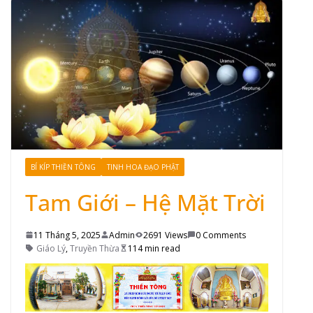
BÍ KÍP THIỀN TÔNG
TINH HOA ĐẠO PHẬT
Tam Giới – Hệ Mặt Trời
11 Tháng 5, 2025
Admin
2691 Views
0 Comments
Giáo Lý
,
Truyền Thừa
114 min read