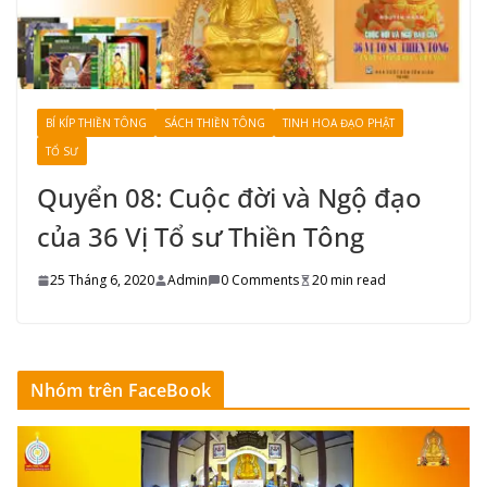
BÍ KÍP THIỀN TÔNG
SÁCH THIỀN TÔNG
TINH HOA ĐẠO PHẬT
TỔ SƯ
Quyển 08: Cuộc đời và Ngộ đạo
của 36 Vị Tổ sư Thiền Tông
25 Tháng 6, 2020
Admin
0 Comments
20 min read
Nhóm trên FaceBook