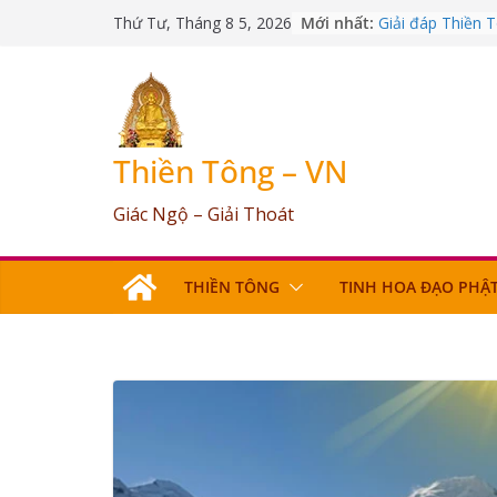
Skip
Mới nhất:
Giải đáp Thiền 
Thứ Tư, Tháng 8 5, 2026
to
09/03/2026
Giải đáp Thiền 
content
25/07/2026
Giải đáp Thiền 
17/06/2026
Giải đáp Thiền 
Thiền Tông – VN
03/05/2026
Giải đáp Thiền 
Giác Ngộ – Giải Thoát
12/04/2026
THIỀN TÔNG
TINH HOA ĐẠO PHẬ