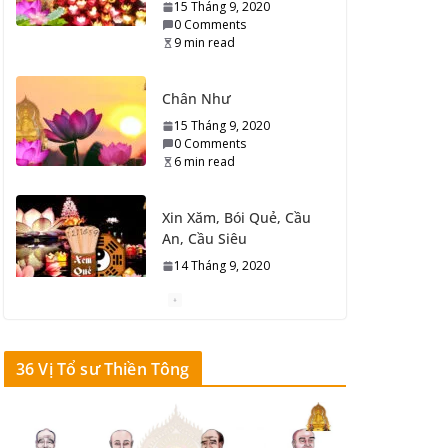
15 Tháng 9, 2020
0 Comments
9 min read
Chân Như
15 Tháng 9, 2020
0 Comments
6 min read
Xin Xăm, Bói Quẻ, Cầu
An, Cầu Siêu
14 Tháng 9, 2020
0 Comments
6 min read
Phước Đức Dương,
36 Vị Tổ sư Thiền Tông
Phước Đức Âm
14 Tháng 9, 2020
0 Comments
4 min read