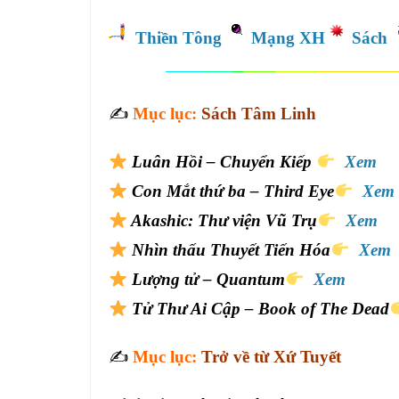
Thiền Tông
Mạng XH
Sách
✍️
Mục lục:
Sách Tâm Linh
Luân Hồi – Chuyển Kiếp
Xem
Con Mắt thứ ba – Third Eye
Xem
Akashic: Thư viện Vũ Trụ
Xem
Nhìn thấu Thuyết Tiến Hóa
Xem
Lượng tử – Quantum
Xem
Tử Thư Ai Cập – Book of The Dead
✍️
Mục lục:
Trở về từ Xứ Tuyết