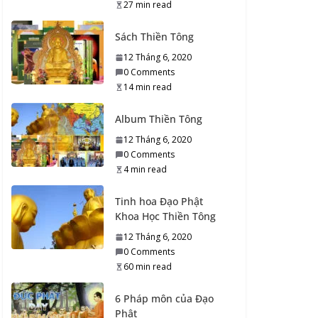
27 min read
36 Vị Tổ sư Thiền Tông
(Ấn – Hoa – Việt)
Sách Thiền Tông
10 Tháng 9, 2020
12 Tháng 6, 2020
0 Comments
0 Comments
9 min read
14 min read
36_Tổ sư Thiền Tông
Album Thiền Tông
đời Thứ ba mươi sáu
12 Tháng 6, 2020
10 Tháng 9, 2020
0 Comments
0 Comments
4 min read
11 min read
Tinh hoa Đạo Phật
35_Tổ sư Thiền Tông
Khoa Học Thiền Tông
đời Thứ ba mươi lăm
12 Tháng 6, 2020
10 Tháng 9, 2020
0 Comments
0 Comments
60 min read
5 min read
6 Pháp môn của Đạo
34_Tổ sư Thiền Tông
Phật