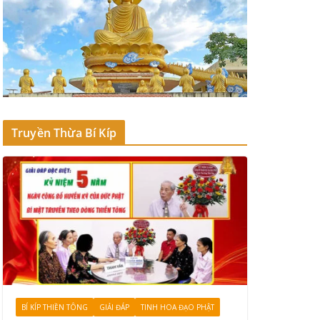
Truyền Thừa Bí Kíp
BÍ KÍP THIỀN TÔNG
GIẢI ĐÁP
TINH HOA ĐẠO PHẬT