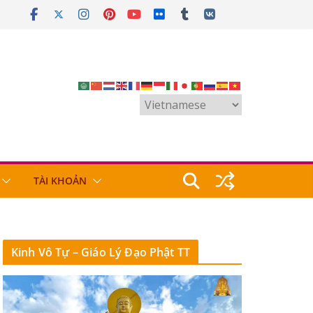
TÀI KHOẢN
Kinh Vô Tự – Giáo Lý Đạo Phật TT