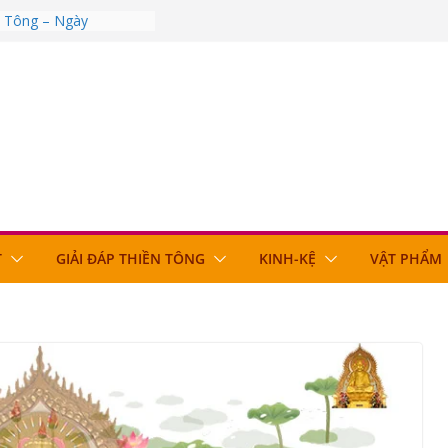
n Tông – Ngày
n Tông – Ngày
n Tông – Ngày
n Tông – Ngày
n Tông – Ngày
T
GIẢI ĐÁP THIỀN TÔNG
KINH-KỆ
VẬT PHẨM