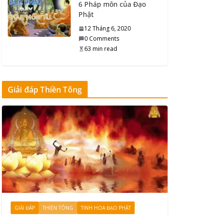
6 Pháp môn của Đạo
Cụ già 93 tuổi, chết đi
Phật
sống lại kể chuyện
12 Tháng 6, 2020
nhìn thấy Phật
0 Comments
25 Tháng 8, 2020
63 min read
0 Comments
13 min read
Giải đáp Thiền Tông
Đảnh Giải Thoát
25 Tháng 8, 2020
0 Comments
4 min read
Công Đức đủ để về
Phật Giới
19 Tháng 8, 2020
0 Comments
8 min read
GIẢI ĐÁP
THIỀN TÔNG
TINH HOA ĐẠO PHẬT