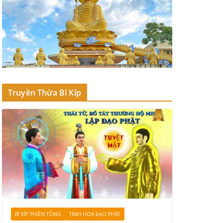
Truyền Thừa Bí Kíp
BÍ KÍP THIỀN TÔNG
TINH HOA ĐẠO PHẬT