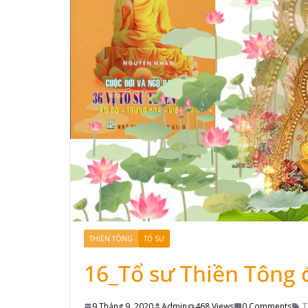
THIỀN TÔNG
TỔ SƯ
16_Tổ sư Thiền Tông 
9 Tháng 9, 2020
Admin
468 Views
0 Comments
T