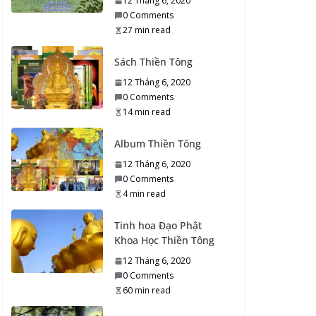
12 Tháng 6, 2020
4 min read
0 Comments
27 min read
Tạo Công đức phải
trong sáng
Sách Thiền Tông
26 Tháng 8, 2020
12 Tháng 6, 2020
0 Comments
0 Comments
4 min read
14 min read
Mê tín – Cầu, Cúng,
Album Thiền Tông
Lạy Lục…
12 Tháng 6, 2020
26 Tháng 8, 2020
0 Comments
0 Comments
4 min read
9 min read
Tinh hoa Đạo Phật
Phật Giới, Tánh Phật
Khoa Học Thiền Tông
và Kim Thân Phật
12 Tháng 6, 2020
26 Tháng 8, 2020
0 Comments
0 Comments
60 min read
7 min read