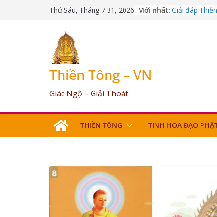
Skip
Mới nhất:
Giải đáp Thiề
Thứ Sáu, Tháng 7 31, 2026
to
09/03/2026
Giải đáp Thiề
content
25/07/2026
Giải đáp Thiề
17/06/2026
Giải đáp Thiề
Thiền Tông – VN
03/05/2026
Giải đáp Thiề
Giác Ngộ – Giải Thoát
12/04/2026
THIỀN TÔNG
TINH HOA ĐẠO PHẬ