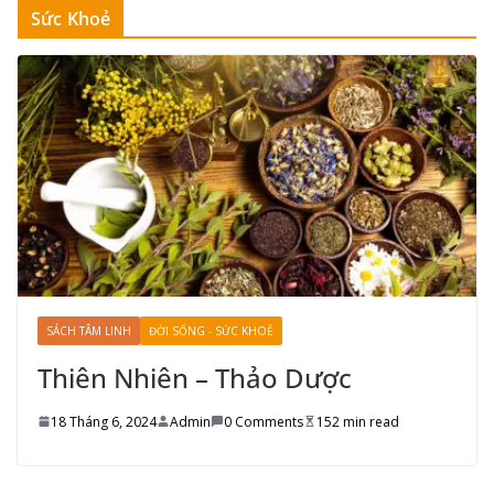
Sức Khoẻ
SÁCH TÂM LINH
ĐỜI SỐNG - SỨC KHOẺ
Thiên Nhiên – Thảo Dược
18 Tháng 6, 2024
Admin
0 Comments
152 min read