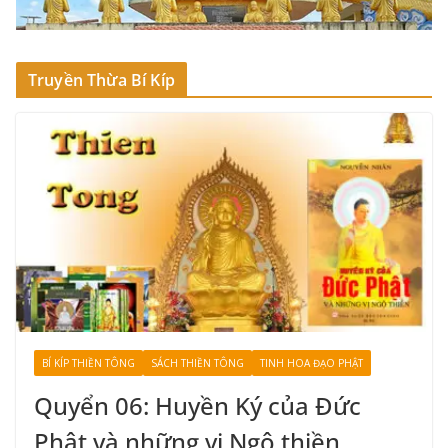
Truyền Thừa Bí Kíp
BÍ KÍP THIỀN TÔNG
SÁCH THIỀN TÔNG
TINH HOA ĐẠO PHẬT
Quyển 06: Huyền Ký của Đức
Phật và những vị Ngộ thiền