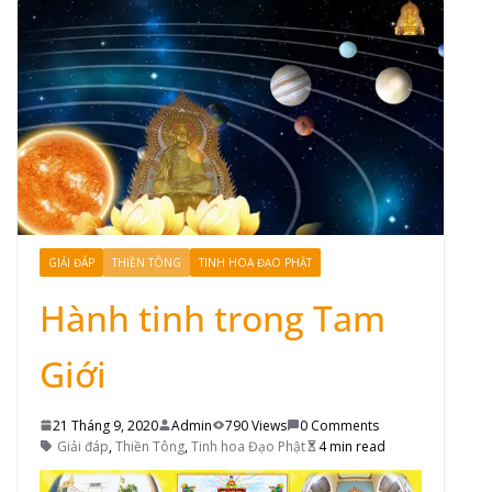
GIẢI ĐÁP
THIỀN TÔNG
TINH HOA ĐẠO PHẬT
Hành tinh trong Tam
Giới
21 Tháng 9, 2020
Admin
790 Views
0 Comments
Giải đáp
,
Thiền Tông
,
Tinh hoa Đạo Phật
4 min read