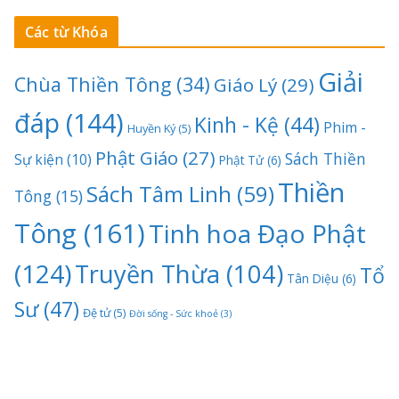
Các từ Khóa
Giải
Chùa Thiền Tông
(34)
Giáo Lý
(29)
đáp
(144)
Kinh - Kệ
(44)
Phim -
Huyền Ký
(5)
Phật Giáo
(27)
Sách Thiền
Sự kiện
(10)
Phật Tử
(6)
Thiền
Sách Tâm Linh
(59)
Tông
(15)
Tông
(161)
Tinh hoa Đạo Phật
(124)
Truyền Thừa
(104)
Tổ
Tân Diệu
(6)
Sư
(47)
Đệ tử
(5)
Đời sống - Sức khoẻ
(3)