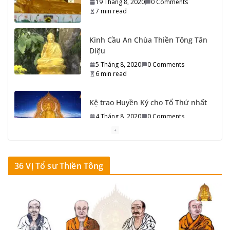
5 Tháng 8, 2020
0 Comments
6 min read
Kệ trao Huyền Ký cho Tổ Thứ nhất
4 Tháng 8, 2020
0 Comments
10 min read
Kệ dạy nơi Bể Tánh Thanh Tịnh của Phật Tánh
4 Tháng 8, 2020
0 Comments
9 min read
Kệ Truyền Thiền cho Tổ Thứ nhất – Ma Ha Ca Diếp
4 Tháng 8, 2020
0 Comments
6 min read
36 Vị Tổ sư Thiền Tông
Kệ về Mạch chảy dòng Thiền Thanh Tịnh
3 Tháng 8, 2020
0 Comments
6 min read
Kệ ngộ Thiền của Tổ Thiền Tông đời Thứ nhất (Ma Ha