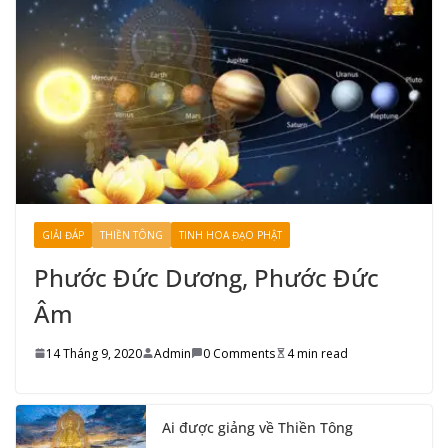
GIẢI ĐÁP
THIỀN TÔNG
TINH HOA ĐẠO PHẬT
Phước Đức Dương, Phước Đức
Âm
14 Tháng 9, 2020
Admin
0 Comments
4 min read
Ai được giảng về Thiền Tông