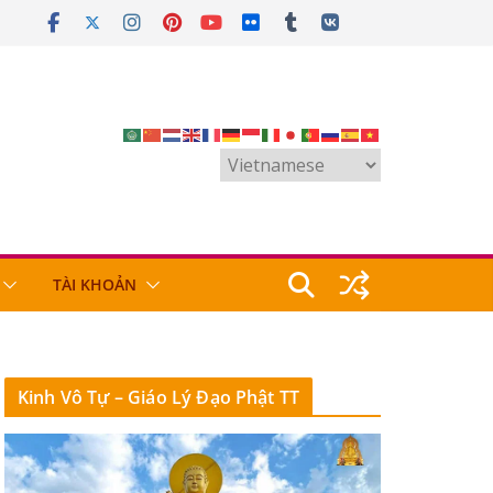
TÀI KHOẢN
Kinh Vô Tự – Giáo Lý Đạo Phật TT