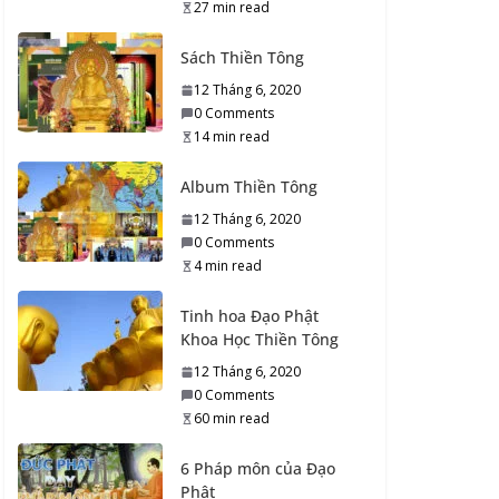
Giới
27 min read
18 Tháng 7, 2022
Sách Thiền Tông
0 Comments
204 min read
12 Tháng 6, 2020
0 Comments
14 min read
15 vị Đệ tử Thiền Tông
của Đức Phật
Album Thiền Tông
1 Tháng 11, 2021
0 Comments
12 Tháng 6, 2020
13 min read
0 Comments
4 min read
Giải đáp Thiền Tông
Tinh hoa Đạo Phật
năm 2020
Khoa Học Thiền Tông
16 Tháng 10, 2020
0 Comments
12 Tháng 6, 2020
13 min read
0 Comments
60 min read
Giải đáp Thiền Tông
6 Pháp môn của Đạo
năm 2019
Phật