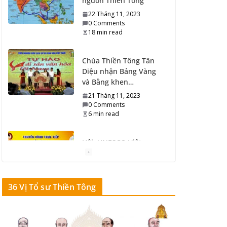
22 Tháng 11, 2023
0 Comments
18 min read
Chùa Thiền Tông Tân
Diệu nhận Bảng Vàng
và Bằng khen…
21 Tháng 11, 2023
0 Comments
6 min read
Hội: UNESCO Việt
Nam, Di Sản Văn Hóa
Việt Nam…
21 Tháng 11, 2023
0 Comments
36 Vị Tổ sư Thiền Tông
6 min read
Lễ đón nhận: Giấy