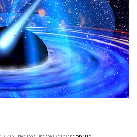
Giải đáp
,
Thiền Tông
,
Tinh hoa Đạo Phật
4 min read