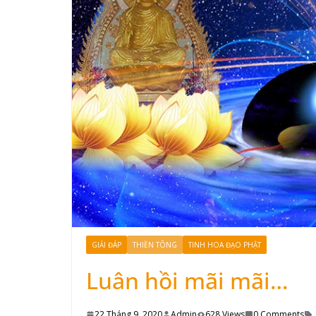
GIẢI ĐÁP
THIỀN TÔNG
TINH HOA ĐẠO PHẬT
Luân hồi mãi mãi…
22 Tháng 9, 2020
Admin
628 Views
0 Comments