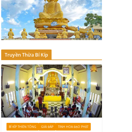
Truyền Thừa Bí Kíp
BÍ KÍP THIỀN TÔNG
GIẢI ĐÁP
TINH HOA ĐẠO PHẬT