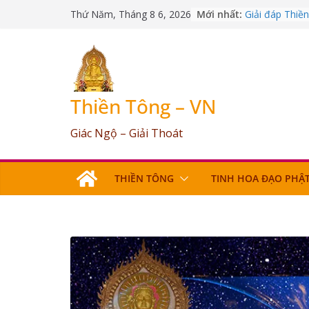
Giải đáp Thiề
Skip
Mới nhất:
12/04/2026
Thứ Năm, Tháng 8 6, 2026
to
Giải đáp Thiề
09/03/2026
content
Giải đáp Thiề
25/07/2026
Giải đáp Thiề
17/06/2026
Thiền Tông – VN
Giải đáp Thiề
03/05/2026
Giác Ngộ – Giải Thoát
THIỀN TÔNG
TINH HOA ĐẠO PHẬ