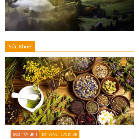
Sức Khoẻ
SÁCH TÂM LINH
ĐỜI SỐNG - SỨC KHOẺ