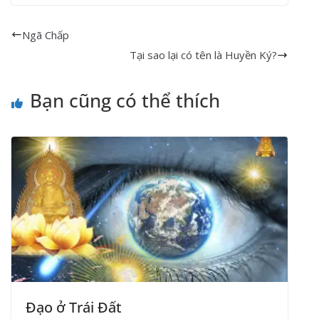
c
i
a
l
p
b
a
a
e
t
t
e
y
e
i
r
Ngã Chấp
b
t
s
g
L
r
l
e
Tại sao lại có tên là Huyền Ký?
o
e
A
r
i
o
r
p
a
n
Bạn cũng có thể thích
k
p
m
k
Đạo ở Trái Đất