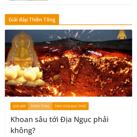
mươi lăm
10 Tháng 9, 2020
0 Comments
5 min read
Giải đáp Thiền Tông
34_Tổ sư Thiền Tông đời Thứ ba
mươi tư
10 Tháng 9, 2020
0 Comments
27 min read
GIẢI ĐÁP
THIỀN TÔNG
TINH HOA ĐẠO PHẬT
Khoan sâu tới Địa Ngục phải
không?