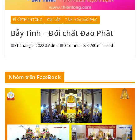
BÍ KÍP THIỀN TÔNG
GIẢI ĐÁP
TINH HOA ĐẠO PHẬT
Bẫy Tình – Đối chất Đạo Phật
31 Tháng 5, 2022
Admin
0 Comments
280 min read
Nhóm trên FaceBook