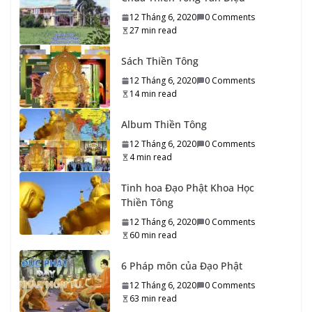
22_Tổ sư Thiền Tông đời Thứ hai mươi hai
12 Tháng 6, 2020
0 Comments
10 Tháng 9, 2020
0 Comments
13 min read
27 min read
Sách Thiền Tông
21_Tổ sư Thiền Tông đời Thứ hai mươi mốt
12 Tháng 6, 2020
0 Comments
10 Tháng 9, 2020
0 Comments
15 min read
14 min read
Album Thiền Tông
20_Tổ sư Thiền Tông đời Thứ hai mươi
12 Tháng 6, 2020
0 Comments
10 Tháng 9, 2020
0 Comments
14 min read
4 min read
19_Tổ sư Thiền Tông đời Thứ mười chín
Tinh hoa Đạo Phật Khoa Học
Thiền Tông
9 Tháng 9, 2020
0 Comments
15 min read
12 Tháng 6, 2020
0 Comments
60 min read
18_Tổ sư Thiền Tông đời Thứ mười tám
9 Tháng 9, 2020
0 Comments
15 min read
6 Pháp môn của Đạo Phật
12 Tháng 6, 2020
0 Comments
63 min read
35_Tổ sư Thiền Tông đời Thứ ba