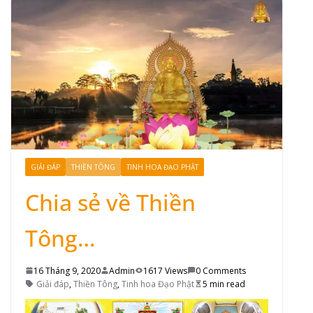
GIẢI ĐÁP
THIỀN TÔNG
TINH HOA ĐẠO PHẬT
Chia sẻ về Thiền
Tông…
16 Tháng 9, 2020
Admin
1617 Views
0 Comments
Giải đáp
,
Thiền Tông
,
Tinh hoa Đạo Phật
5 min read