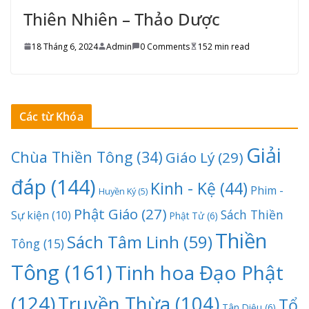
Thiên Nhiên – Thảo Dược
18 Tháng 6, 2024
Admin
0 Comments
152 min read
Các từ Khóa
Giải
Chùa Thiền Tông
(34)
Giáo Lý
(29)
đáp
(144)
Kinh - Kệ
(44)
Phim -
Huyền Ký
(5)
Phật Giáo
(27)
Sách Thiền
Sự kiện
(10)
Phật Tử
(6)
Thiền
Sách Tâm Linh
(59)
Tông
(15)
Tông
(161)
Tinh hoa Đạo Phật
(124)
Truyền Thừa
(104)
Tổ
Tân Diệu
(6)