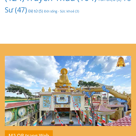
Sư
(47)
Đệ tử
(5)
Đời sống - Sức khoẻ
(3)
Mã QR trang Web