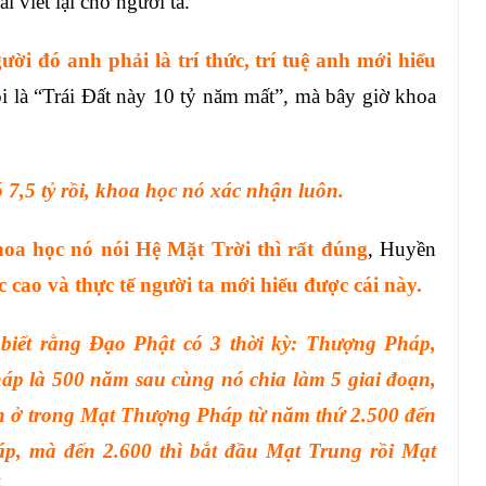
 viết lại cho người ta.
ời đó anh phải là trí thức, trí tuệ anh mới hiểu
i là “Trái Đất này 10 tỷ năm mất”, mà bây giờ khoa
 7,5 tỷ rồi, khoa học nó xác nhận luôn.
oa học nó nói Hệ Mặt Trời thì rất đúng
, Huyền
c cao và thực tế người ta mới hiểu được cái này.
ế biết rằng Đạo Phật có 3 thời kỳ: Thượng Pháp,
p là 500 năm sau cùng nó chia làm 5 giai đoạn,
h ở trong Mạt Thượng Pháp từ năm thứ 2.500 đến
p, mà đến 2.600 thì bắt đầu Mạt Trung rồi Mạt