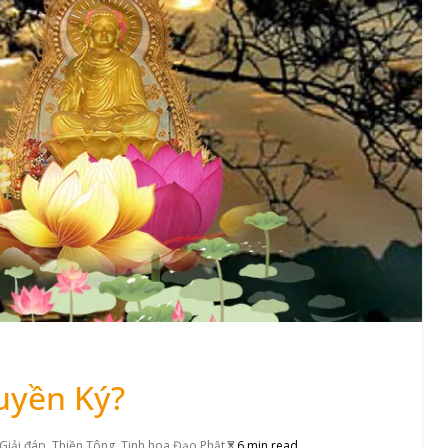
Huyền Ký?
Giải đáp
,
Thiền Tông
,
Tinh hoa Đạo Phật
6 min read