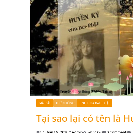
GIẢI ĐÁP
THIỀN TÔNG
TINH HOA ĐẠO PHẬT
Tại sao lại có tên là 
17 Tháng 9, 2020
Admin
694 Views
0 Comments