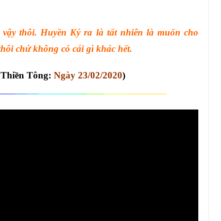
 vậy thôi. Huyền Ký ra là tất nhiên là muốn cho
hôi chứ không có cái gì khác hết.
p Thiền Tông:
Ngày 23/02/2020
)