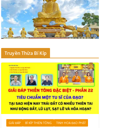
Truyền Thừa Bí Kíp
GIẢI ĐÁP
BÍ KÍP THIỀN TÔNG
TINH HOA ĐẠO PHẬT