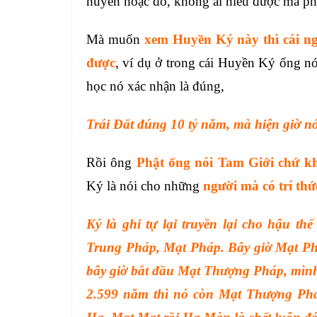
huyền hoặc đó, không ai hiểu được mà phải
Mà muốn
xem Huyền Ký này thì cái ngư
được
, ví dụ ở trong cái Huyền Ký ổng nó
học nó xác nhận là đúng,
Trái Đất đúng 10 tỷ năm, mà hiện giờ nó
Rồi ông
Phật ổng nói Tam Giới chứ kh
Ký là nói cho những
người mà có trí thứ
Ký là ghi tự lại truyền lại cho hậu th
Trung Pháp, Mạt Pháp. Bây giờ Mạt Phá
bây giờ bắt đầu Mạt Thượng Pháp, mìn
2.599 năm thì nó còn Mạt Thượng Phá