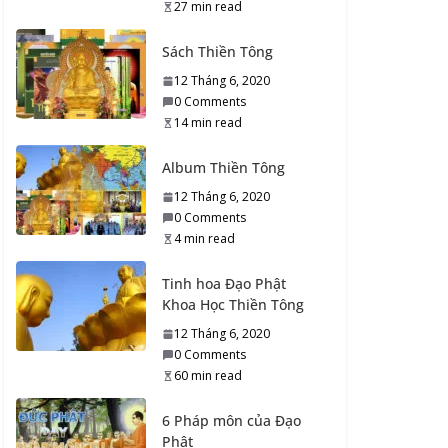
27 min read
Tạo Công Đức để mong
trở về Phật Giới…
Sách Thiền Tông
23 Tháng 9, 2020
12 Tháng 6, 2020
0 Comments
0 Comments
8 min read
14 min read
Bồ Tát không có làm
Album Thiền Tông
cái chuyện đó
12 Tháng 6, 2020
23 Tháng 9, 2020
0 Comments
0 Comments
4 min read
4 min read
Tinh hoa Đạo Phật
Luân hồi mãi mãi…
Khoa Học Thiền Tông
22 Tháng 9, 2020
12 Tháng 6, 2020
0 Comments
0 Comments
4 min read
60 min read
Cốt tủy Thiền Tông là
6 Pháp môn của Đạo
gì ạ?
Phật