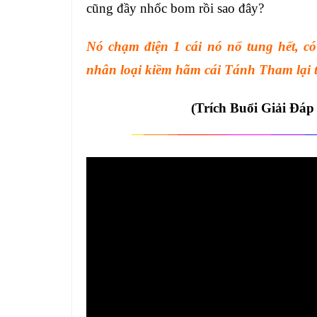
cũng đầy nhốc bom rồi sao đây?
Nó chạm điện 1 cái nó nổ tung hết, có
nhân loại kiềm hãm cái Tánh Tham lại t
(Trích Buổi Giải Đá