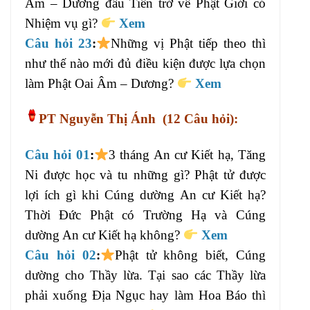
Âm – Dương đầu Tiên trở về Phật Giới có
Nhiệm vụ gì?
Xem
Câu hỏi 23
:
Những vị Phật tiếp theo thì
như thế nào mới đủ điều kiện được lựa chọn
làm Phật Oai Âm – Dương?
Xem
PT
Nguyễn Thị Ánh
(12 Câu hỏi):
Câu hỏi 01
:
3 tháng An cư Kiết hạ, Tăng
Ni được học và tu những gì? Phật tử được
lợi ích gì khi Cúng dường An cư Kiết hạ?
Thời Đức Phật có Trường Hạ và Cúng
dường An cư Kiết hạ không?
Xem
Câu hỏi 02
:
Phật tử không biết, Cúng
dường cho Thầy lừa. Tại sao các Thầy lừa
phải xuống Địa Ngục hay làm Hoa Báo thì