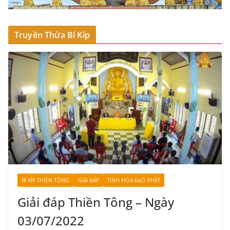
Truyền Thừa Bí Kíp
BÍ KÍP THIỀN TÔNG
GIẢI ĐÁP
TINH HOA ĐẠO PHẬT
Giải đáp Thiền Tông – Ngày
03/07/2022