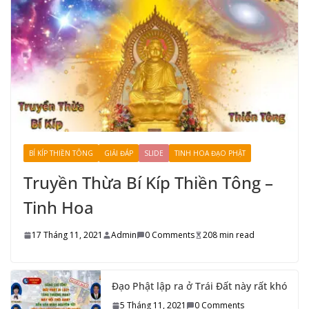
BÍ KÍP THIỀN TÔNG
GIẢI ĐÁP
SLIDE
TINH HOA ĐẠO PHẬT
Truyền Thừa Bí Kíp Thiền Tông –
Tinh Hoa
17 Tháng 11, 2021
Admin
0 Comments
208 min read
Đạo Phật lập ra ở Trái Đất này rất khó
5 Tháng 11, 2021
0 Comments