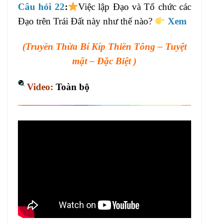
Câu hỏi 22
:
Việc lập Đạo và Tổ chức các
Đạo trên Trái Đất này như thế nào?
Xem
(Truyền Thừa Bí Kíp Thiền Tông – Tuyệt
mật – Đặc Biệt )
Video:
Toàn bộ