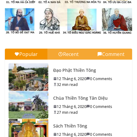
Có Tổ Quốc phải lo cho Tổ Quốc…
16 Tháng 9, 2020
0 Comments
7 min read
Tối ngày cầu lạy Thần, Phật…
16 Tháng 9, 2020
0 Comments
6 min read
Popular
Recent
Comment
Tu Thiền Tông gan là vậy…
Đạo Phật Thiền Tông
16 Tháng 9, 2020
0 Comments
8 min read
12 Tháng 6, 2020
0 Comments
32 min read
Ham muốn trở về Phật Giới
Chùa Thiền Tông Tân Diệu
16 Tháng 9, 2020
0 Comments
5 min read
12 Tháng 6, 2020
0 Comments
27 min read
Phổ biến Thiền Tông
15 Tháng 9, 2020
0 Comments
5 min read
Sách Thiền Tông
12 Tháng 6, 2020
0 Comments