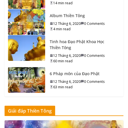
14 min read
Giúp Người Già tạo Công đức
15 Tháng 9, 2020
0 Comments
6 min read
Album Thiền Tông
12 Tháng 6, 2020
0 Comments
84.000 Pháp môn Đạo Phật
4 min read
15 Tháng 9, 2020
0 Comments
9 min read
Tinh hoa Đạo Phật Khoa Học
Thiền Tông
Chân Như
12 Tháng 6, 2020
0 Comments
15 Tháng 9, 2020
0 Comments
6 min read
60 min read
6 Pháp môn của Đạo Phật
Giáo Lý Thích Ca…
12 Tháng 6, 2020
0 Comments
17 Tháng 9, 2020
0 Comments
6 min read
63 min read
Đức Phật suốt 49 năm không
nói…
Giải đáp Thiền Tông
17 Tháng 9, 2020
0 Comments
8 min read