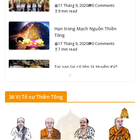
Tông
17 Tháng 9, 2020
0 Comments
7 min read
Tại sao lại có tên là Huyền Ký?
17 Tháng 9, 2020
0 Comments
6 min read
Chia sẻ về Thiền Tông…
16 Tháng 9, 2020
0 Comments
5 min read
36 Vị Tổ sư Thiền Tông
Ngã Chấp
16 Tháng 9, 2020
0 Comments
5 min read
Cốt tủy Thiền Tông
16 Tháng 9, 2020
0 Comments
8 min read