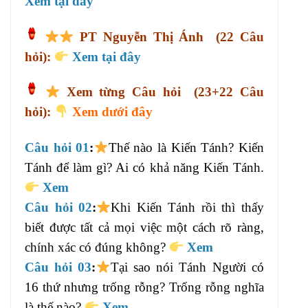
Xem tại đây
PT
Nguyễn Thị Ánh
(22 Câu
hỏi):
Xem tại đây
Xem từng Câ
u hỏi
(23+22 Câu
hỏi):
Xem dưới đây
Câu hỏi 01
:
Thế nào là Kiến Tánh? Kiến
Tánh để làm gì? Ai có khả năng Kiến Tánh.
Xem
Câu hỏi 02
:
Khi Kiến Tánh rồi thì thấy
biết được tất cả mọi việc một cách rõ ràng,
chính xác có đúng không?
Xem
Câu hỏi 03
:
Tại sao nói Tánh Người có
16 thứ nhưng trống rỗng? Trống rỗng nghĩa
là thế nào?
Xem