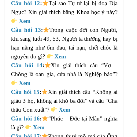
Câu hỏi 12
:
Tại sao Tự tử lại bị đoạ Địa
Ngục? Xin giải thích bằng Khoa học ý này?
Xem
Câu hỏi 13
:
Trong cuộc đời con Người,
khi sang tuổi 49, 53, Người ta thường hay bị
hạn nặng như ốm đau, tai nạn, chết chóc là
nguyên do gì?
Xem
Câu hỏi 14
:
Xin giải thích câu “Vợ –
Chồng là oan gia, cửa nhà là Nghiệp báo”?
Xem
Câu hỏi 15
:
Xin giải thích câu “Không ai
giàu 3 họ, không ai khó ba đời” và câu “Cha
thâu Con xuất”?
Xem
Câu hỏi 16
:
“Phúc – Đức tại Mẫu” nghĩa
là gì?
Xem
Câu hỏi 17
:
Phong thuỷ mồ mả của Ông