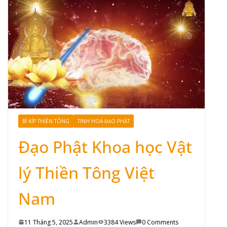
BÍ KÍP THIỀN TÔNG
TINH HOA ĐẠO PHẬT
Đạo Phật Khoa học Vật
lý Thiền Tông Việt
Nam
11 Tháng 5, 2025
Admin
3384 Views
0 Comments