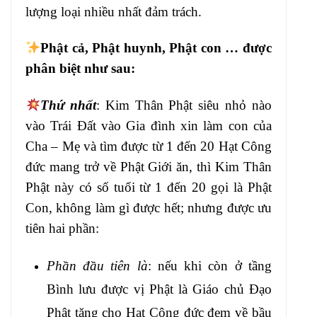
lượng loại
nhiều nhất đảm trách.
Phật cả, Phật
huynh, Phật con … được
phân biệt
như sau:
Thứ nhất
: Kim Thân Phật siêu nhỏ
nào
vào Trái Đất vào Gia đình xin làm
con của
Cha – Mẹ và tìm được từ 1 đến 20
Hạt Công
đức mang trở về Phật Giới ăn, thì
Kim Thân
Phật này có số tuổi từ 1 đến 20
gọi là Phật
Con, không làm gì được hết;
nhưng được ưu
tiên hai phần:
Phần đầu t
iên là
: nếu khi còn ở tầng
Bình lưu được
vị Phật là Giáo chủ Đạo
Phật tặng cho
Hạt Công đức đem về bầu