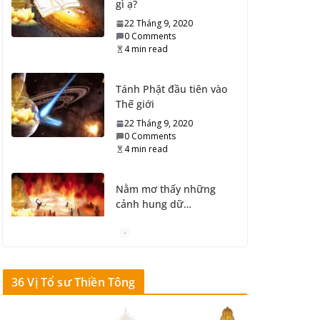
gì ạ?
22 Tháng 9, 2020
0 Comments
4 min read
Tánh Phật đầu tiên vào
Thế giới
22 Tháng 9, 2020
0 Comments
4 min read
Nằm mơ thấy những
cảnh hung dữ…
21 Tháng 9, 2020
0 Comments
5 min read
36 Vị Tổ sư Thiền Tông
Xem Ngày, Giờ tốt
xấu…