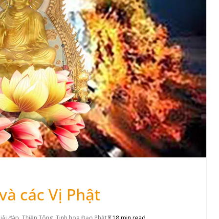
và các Vị Phật
iải đáp
,
Thiền Tông
,
Tinh hoa Đạo Phật
18 min read