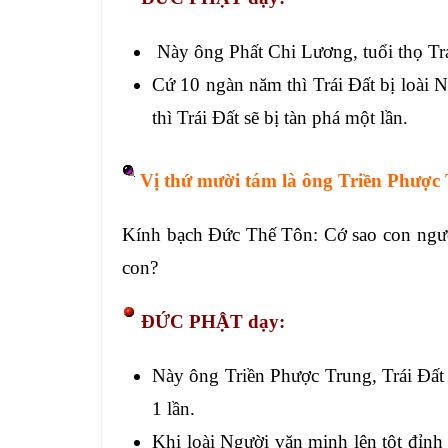
Này ông Phất Chi Lương, tuổi thọ Trá
Cứ 10 ngàn năm thì Trái Đất bị loài N
thì Trái Đất sẽ bị tàn phá một lần.
Vị thứ mười tám là ông Triền Phược 
Kính bạch Đức Thế Tôn: Cớ sao con ngườ
con?
ĐỨC PHẬT dạy:
Này ông Triền Phược Trung, Trái Đất 
1 lần.
Khi loài Người văn minh lên tột đỉnh 