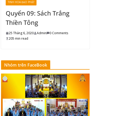
TINH HOA ĐẠO PHẬT
Quyển 09: Sách Trắng
Thiền Tông
25 Tháng 6, 2020
Admin
0 Comments
205 min read
Nhóm trên FaceBook