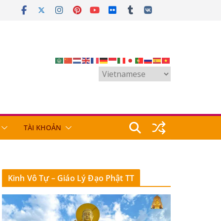
TÀI KHOẢN
Kinh Vô Tự – Giáo Lý Đạo Phật TT