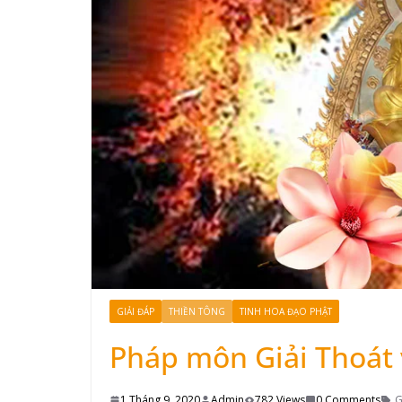
GIẢI ĐÁP
THIỀN TÔNG
TINH HOA ĐẠO PHẬT
Pháp môn Giải Thoát 
1 Tháng 9, 2020
Admin
782 Views
0 Comments
G