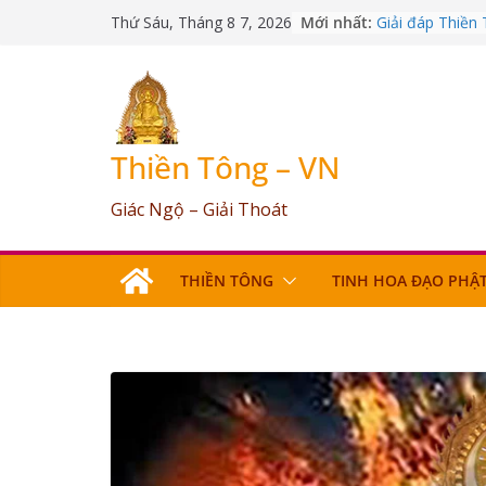
Skip
Mới nhất:
Giải đáp Thiền
Thứ Sáu, Tháng 8 7, 2026
to
09/03/2026
Giải đáp Thiền
content
25/07/2026
Giải đáp Thiền
17/06/2026
Giải đáp Thiền
Thiền Tông – VN
03/05/2026
Giải đáp Thiền
Giác Ngộ – Giải Thoát
12/04/2026
THIỀN TÔNG
TINH HOA ĐẠO PHẬ