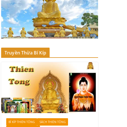
Truyền Thừa Bí Kíp
BÍ KÍP THIỀN TÔNG
SÁCH THIỀN TÔNG