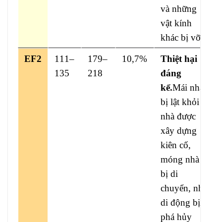
và những
vật kính
khác bị vỡ.
EF2
111–
179–
10,7%
Thiệt hại
135
218
đáng
kể.
Mái nhà
bị lật khỏi
nhà được
xây dựng
kiên cố,
móng nhà
bị di
chuyển, nhà
di động bị
phá hủy