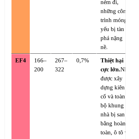
ném đi,
những công
trình móng
yếu bị tàn
phá nặng
nề.
EF4
166–
267–
0,7%
Thiệt hại
200
322
cực lớn.
Nhà
được xây
dựng kiên
cố và toàn
bộ khung
nhà bị san
bằng hoàn
toàn, ô tô và