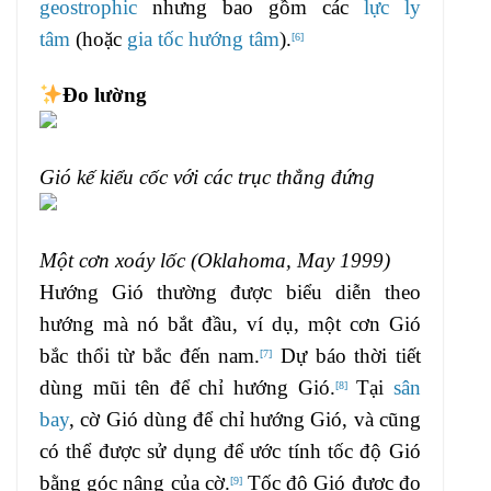
geostrophic
nhưng bao gồm các
lực ly
tâm
(hoặc
gia tốc hướng tâm
).
[
6
]
Đo lường
Gió kế kiểu cốc với các trục thẳng đứng
Một cơn xoáy lốc (Oklahoma, May 1999)
Hướng Gió thường được biểu diễn theo
hướng mà nó bắt đầu, ví dụ, một cơn Gió
bắc thổi từ bắc đến nam.
Dự báo thời tiết
[
7
]
dùng mũi tên để chỉ hướng Gió.
Tại
sân
[
8
]
bay
, cờ Gió dùng để chỉ hướng Gió, và cũng
có thể được sử dụng để ước tính tốc độ Gió
bằng góc nâng của cờ.
Tốc độ Gió được đo
[
9
]