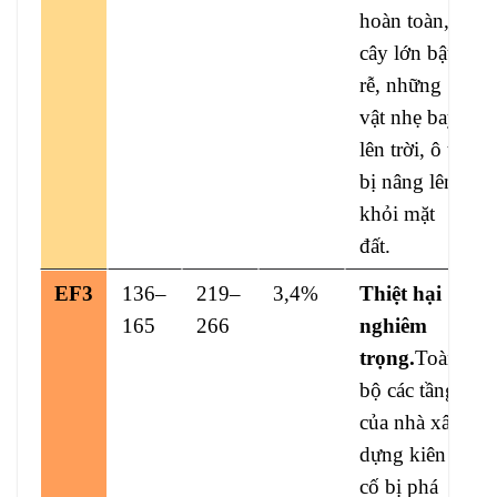
hoàn toàn,
cây lớn bật
rễ, những
vật nhẹ bay
lên trời, ô tô
bị nâng lên
khỏi mặt
đất.
EF3
136–
219–
3,4%
Thiệt hại
165
266
nghiêm
trọng.
Toàn
bộ các tầng
của nhà xây
dựng kiên
cố bị phá