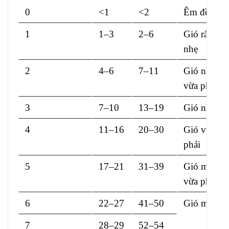
0
<1
<2
Êm đềm
1
1–3
2–6
Gió rất
nhẹ
2
4–6
7–11
Gió nhẹ
vừa phải
3
7–10
13–19
Gió nhẹ
4
11–16
20–30
Gió vừa
phải
5
17–21
31–39
Gió mạnh
vừa phải
6
22–27
41–50
Gió mạnh
7
28–29
52–54