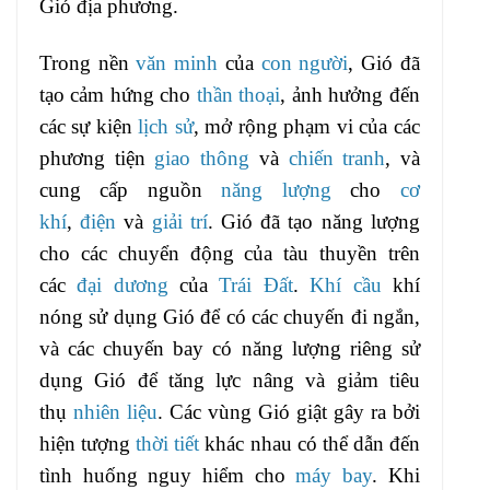
Gió địa phương.
Trong nền
văn minh
của
con người
, Gió đã
tạo cảm hứng cho
thần thoại
, ảnh hưởng đến
các sự kiện
lịch sử
, mở rộng phạm vi của các
phương tiện
giao thông
và
chiến tranh
, và
cung cấp nguồn
năng lượng
cho
cơ
khí
,
điện
và
giải trí
. Gió đã tạo năng lượng
cho các chuyển động của tàu thuyền trên
các
đại dương
của
Trái Đất
.
Khí cầu
khí
nóng sử dụng Gió để có các chuyến đi ngắn,
và các chuyến bay có năng lượng riêng sử
dụng Gió để tăng lực nâng và giảm tiêu
thụ
nhiên liệu
. Các vùng Gió giật gây ra bởi
hiện tượng
thời tiết
khác nhau có thể dẫn đến
tình huống nguy hiểm cho
máy bay
. Khi