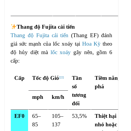
Thang độ Fujita cải tiến
Thang độ Fujita cải tiến
(Thang EF) đánh
giá sức mạnh của lốc xoáy tại
Hoa Kỳ
theo
độ hủy diệt mà
lốc xoáy
gây nên, gồm 6
cấp:
Cấp
Tốc độ Gió
Tần
Tiềm năng tàn
[
22
]
số
phá
tương
mph
km/h
đối
EF0
65–
105–
53,5%
Thiệt hại
85
137
nhỏ hoặc