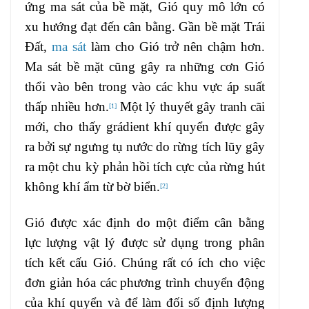
ứng ma sát của bề mặt, Gió quy mô lớn có
xu hướng đạt đến cân bằng. Gần bề mặt Trái
Đất,
ma sát
làm cho Gió trở nên chậm hơn.
Ma sát bề mặt cũng gây ra những cơn Gió
thổi vào bên trong vào các khu vực áp suất
thấp nhiều hơn.
Một lý thuyết gây tranh cãi
[
1
]
mới, cho thấy grádient khí quyển được gây
ra bởi sự ngưng tụ nước do rừng tích lũy gây
ra một chu kỳ phản hồi tích cực của rừng hút
không khí ẩm từ bờ biển.
[
2
]
Gió được xác định do một điểm cân bằng
lực lượng vật lý được sử dụng trong phân
tích kết cấu Gió. Chúng rất có ích cho việc
đơn giản hóa các phương trình chuyển động
của khí quyển và để làm đối số định lượng