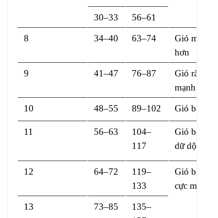
30–33
56–61
8
34–40
63–74
Gió mạnh
hơn
9
41–47
76–87
Gió rất
mạnh
10
48–55
89–102
Gió bão
11
56–63
104–
Gió bão
117
dữ dội
12
64–72
119–
Gió bão
133
cực mạnh
13
73–85
135–