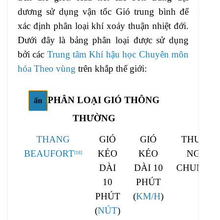
dương sử dụng vận tốc Gió trung bình để
xác định phân loại khí xoáy thuận nhiệt đới.
Dưới đây là bảng phân loại được sử dụng
bởi các
Trung tâm Khí hậu học Chuyên môn
hóa Theo vùng
trên khắp thế giới:
PHÂN LOẠI GIÓ THÔNG
PH
ẩn
THƯỜNG
THANG
GIÓ
GIÓ
THUẬT
BEAUFORT
KÉO
KÉO
NGỮ
[
18
]
DÀI
DÀI 10
CHUNG
[
21
]
10
PHÚT
PHÚT
(
KM/H
)
(
NÚT
)