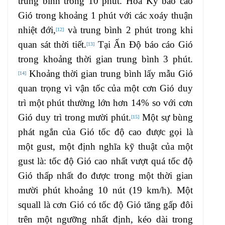
trung bình trong 10 phút. Hoa Kỳ báo cáo
Gió trong khoảng 1 phút với các xoáy thuận
nhiệt đới,
và trung bình 2 phút trong khi
[
12
]
quan sát thời tiết.
Tại Ấn Độ báo cáo Gió
[
13
]
trong khoảng thời gian trung bình 3 phút.
Khoảng thời gian trung bình lấy mẫu Gió
[
14
]
quan trọng vì vận tốc của một cơn Gió duy
trì một phút thường lớn hơn 14% so với cơn
Gió duy trì trong mười phút.
Một sự bùng
[
15
]
phát ngắn của Gió tốc độ cao được gọi là
một gust, một định nghĩa kỹ thuật của một
gust là: tốc độ Gió cao nhất vượt quá tốc độ
Gió thấp nhất đo được trong một thời gian
mười phút khoảng 10 nút (19 km/h). Một
squall là cơn Gió có tốc độ Gió tăng gấp đôi
trên một ngưỡng nhất định, kéo dài trong