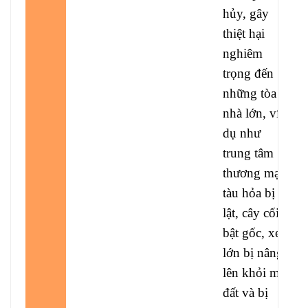
hủy, gây
thiệt hại
nghiêm
trọng đến
những tòa
nhà lớn, ví
dụ như
trung tâm
thương mại,
tàu hỏa bị
lật, cây cối
bật gốc, xe
lớn bị nâng
lên khỏi mặt
đất và bị