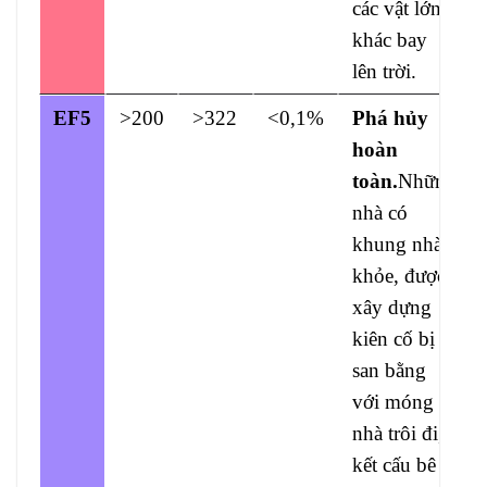
các vật lớn
khác bay
lên trời.
EF5
>200
>322
<0,1%
Phá hủy
hoàn
toàn.
Những
nhà có
khung nhà
khỏe, được
xây dựng
kiên cố bị
san bằng
với móng
nhà trôi đi,
kết cấu bê