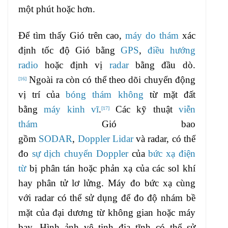
một phút hoặc hơn.
Để tìm thấy Gió trên cao,
máy do thám
xác
định tốc độ Gió bằng
GPS
,
điều hướng
radio
hoặc định vị
radar
bằng đầu dò.
Ngoài ra còn có thể theo dõi chuyển động
[
16
]
vị trí của
bóng thám không
từ mặt đất
bằng
máy kinh vĩ
.
Các kỹ thuật
viễn
[
17
]
thám
Gió bao
gồm
SODAR
,
Doppler
Lidar
và radar, có thể
đo
sự dịch chuyển Doppler
của
bức xạ điện
từ
bị phân tán hoặc phản xạ của các sol khí
hay phân tử lơ lửng. Máy đo bức xạ cùng
với radar có thể sử dụng để đo độ nhám bề
mặt của đại dương từ không gian hoặc máy
bay. Hình ảnh vệ tinh địa tĩnh có thể sử