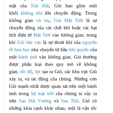
mặt của
Trái Đất
, Gió bao gồm một
khối
không khí
lớn chuyển động. Trong
không gian
vũ trụ
,
Gió Mặt Trời
là sự
chuyển động của các chất khí hoặc các hạt
tích điện từ
Mặt Trời
vào không gian, trong
khi
Gió lưu vực
là sự thoát khí của
nguyên
tố hóa học
nhẹ chuyển từ bầu
khí quyển
của
một
hành tinh
vào không gian. Gió thường
được phân loại theo quy mô về không
gian,
tốc độ
,
lực
tạo ra Gió, các khu vực Gió
xảy ra, và tác động của chúng. Những cơn
Gió mạnh nhất được quan sát trên một hành
tinh trong
hệ mặt trời
của chúng ta xảy ra
trên
Sao Hải Vương
và
Sao Thổ
. Gió có
những khía cạnh khác nhau, một là vận tốc