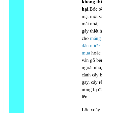
không thiệt
hại.
Bóc bề
mặt một số
mái nhà,
gây thiệt hại
cho
máng
dẫn nước
mưa
hoặc
ván gỗ bên
ngoài nhà,
cành cây bị
gãy, cây rễ
nông bị đẩy
lên.
Lốc xoáy