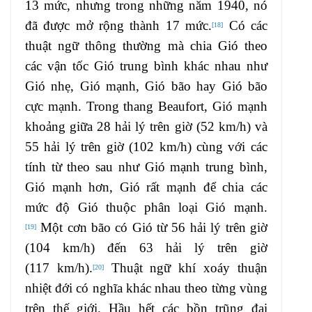
13 mức, nhưng trong những năm 1940, nó
đã được mở rộng thành 17 mức.
Có các
[
18
]
thuật ngữ thông thường mà chia Gió theo
các vận tốc Gió trung bình khác nhau như
Gió nhẹ, Gió mạnh, Gió bão hay Gió bão
cực mạnh. Trong thang Beaufort, Gió mạnh
khoảng giữa 28 hải lý trên giờ (52 km/h) và
55 hải lý trên giờ (102 km/h) cùng với các
tính từ theo sau như Gió mạnh trung bình,
Gió mạnh hơn, Gió rất mạnh để chia các
mức độ Gió thuộc phân loại Gió mạnh.
Một cơn bão có Gió từ 56 hải lý trên giờ
[
19
]
(104 km/h) đến 63 hải lý trên giờ
(117 km/h).
Thuật ngữ khí xoáy thuận
[
20
]
nhiệt đới có nghĩa khác nhau theo từng vùng
trên thế giới. Hầu hết các bồn trũng đại