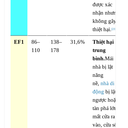
được xác
nhận nhưng
không gây
thiệt hại.
[
23
]
EF1
86–
138–
31,6%
Thiệt hại
110
178
trung
bình.
Mái
nhà bị lật
năng
nề,
nhà di
động
bị lật
ngược hoặc
tàn phá lớn,
mất cửa ra
vào, cửa sổ