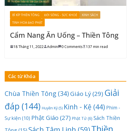
BÍ KÍP THIỀN TÔNG
ĐỜI SỐNG - SỨC KHOẺ
KINH SÁCH
TINH HOA ĐẠO PHẬT
Cẩm Nang Ăn Uống – Thiền Tông
18 Tháng 11, 2022
Admin
0 Comments
137 min read
Các từ Khóa
Giải
Chùa Thiền Tông
(34)
Giáo Lý
(29)
đáp
(144)
Kinh - Kệ
(44)
Phim -
Huyền Ký
(5)
Phật Giáo
(27)
Sách Thiền
Sự kiện
(10)
Phật Tử
(6)
Thiền
Sách Tâm Linh
(59)
Tông
(15)