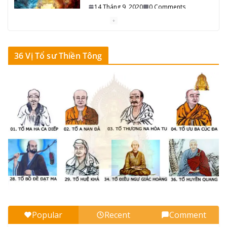
Pháp
14 Tháng 9, 2020
0 Comments
7 min read
36 Vị Tổ sư Thiền Tông
36 Vị Tổ sư Thiền Tông (Ấn – Hoa – Việt)
10 Tháng 9, 2020
0 Comments
9 min read
36_Tổ sư Thiền Tông đời Thứ ba mươi sáu
10 Tháng 9, 2020
0 Comments
11 min read
35_Tổ sư Thiền Tông đời Thứ ba mươi lăm
10 Tháng 9, 2020
0 Comments
5 min read
34_Tổ sư Thiền Tông đời Thứ ba mươi tư
10 Tháng 9, 2020
0 Comments
27 min read
Popular
Recent
Comment
33_Tổ sư Thiền Tông đời Thứ ba mươi ba