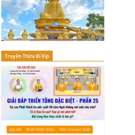
Truyền Thừa Bí Kíp
GIẢI ĐÁP
BÍ KÍP THIỀN TÔNG
TINH HOA ĐẠO PHẬT