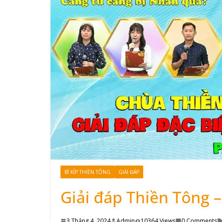
BÍ KÍP THIỀN TÔNG
GIẢI ĐÁP
Giải đáp Thiền Tông 
3 Tháng 4, 2024
Admin
10364 Views
0 Comments