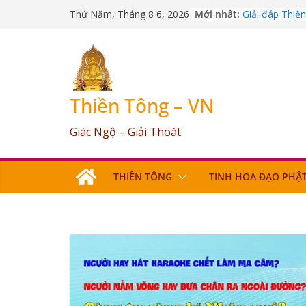
Skip
Mới nhất:
Giải đáp Thiề
Thứ Năm, Tháng 8 6, 2026
to
09/03/2026
Giải đáp Thiề
content
25/07/2026
Giải đáp Thiề
17/06/2026
Giải đáp Thiề
Thiền Tông – VN
03/05/2026
Giải đáp Thiề
Giác Ngộ – Giải Thoát
12/04/2026
THIỀN TÔNG
TINH HOA ĐẠO PHẬ