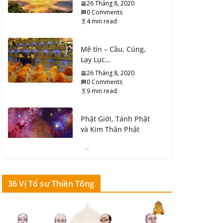
26 Tháng 8, 2020
0 Comments
4 min read
Mê tín – Cầu, Cúng,
Lạy Lục…
26 Tháng 8, 2020
0 Comments
9 min read
Phật Giới, Tánh Phật
và Kim Thân Phật
26 Tháng 8, 2020
0 Comments
7 min read
36 Vị Tổ sư Thiền Tông
Cụ già 93 tuổi, chết đi
sống lại kể chuyện
nhìn thấy Phật
25 Tháng 8, 2020