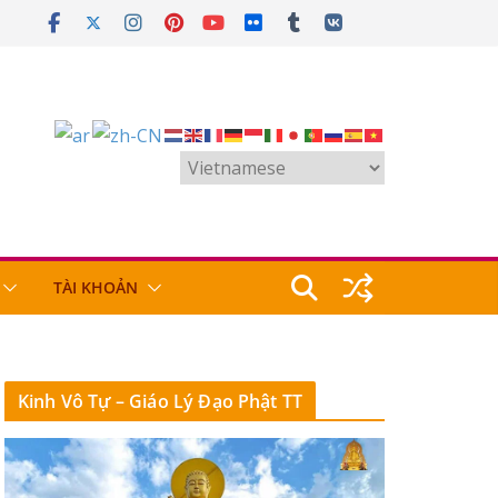
TÀI KHOẢN
Kinh Vô Tự – Giáo Lý Đạo Phật TT