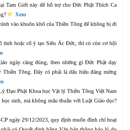
ở lại Tam Giới này để hỗ trợ cho Đức Phật Thích Ca
ng?
Xem
mình vào khuôn khổ của Thiền Tông để không bị đi
 tình hoặc cố ý tạo Siêu Ác Đức, thì có còn cơ hội
m
iáo ngày càng đúng, theo những gì Đức Phật dạy
ý Thiền Tông. Đây có phải là dấu hiệu đáng mừng
em
Lý Đạo Phật Khoa học Vật lý Thiền Tông Việt Nam
ó học sinh, mà không mâu thuẫn với Luật Giáo dục?
CP ngày 29/12/2023, quy định muốn đình chỉ hoạt
 phải có Quyết định bằng Văn bản thông báo lý do