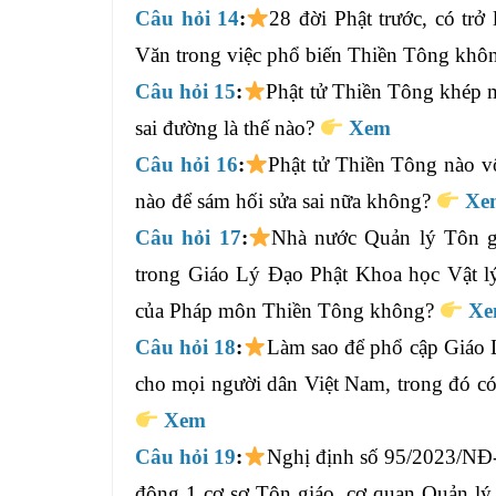
Câu hỏi 14
:
28 đời Phật trước, có tr
Văn trong việc phổ biến Thiền Tông khô
Câu hỏi 15
:
Phật tử Thiền Tông khép 
sai đường là thế nào?
Xem
Câu hỏi 16
:
Phật tử Thiền Tông nào vô
nào để sám hối sửa sai nữa không?
Xe
Câu hỏi 17
:
Nhà nước Quản lý Tôn g
trong Giáo Lý Đạo Phật Khoa học Vật l
của Pháp môn Thiền Tông không?
X
Câu hỏi 18
:
Làm sao để phổ cập Giáo 
cho mọi người dân Việt Nam, trong đó c
Xem
Câu hỏi 19
:
Nghị định số 95/2023/NĐ-
động 1 cơ sơ Tôn giáo, cơ quan Quản lý