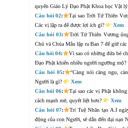
quyển Giáo Lý Đạo Phật Khoa học Vật l
Câu hỏi 02
:
Tại sao Trời Tứ Thiên Vươn
Các vị lập ra để được lợi ích gì?
Xem
Câu hỏi 03
:
Trời Tứ Thiên Vương ủng
Chủ và Chúa Mẫu lập ra Ban 7 để giữ các
Câu hỏi 04
:
Vì sao có những đứa bé chỉ
Đạo Phật khiến nhiều người ngưỡng mộ?
Câu hỏi 05
:
“Càng nói càng ngu, càn
Người là gì?
Xem
Câu hỏi 06
:
Tại sao các vị Phật khôn
cách mạnh mẽ, quyết liệt hơn?
Xem
Câu hỏi 07
:
Trí Tuệ Nhân tạo A.I ngày
động của con Người, sẽ dẫn đến đại nạn N