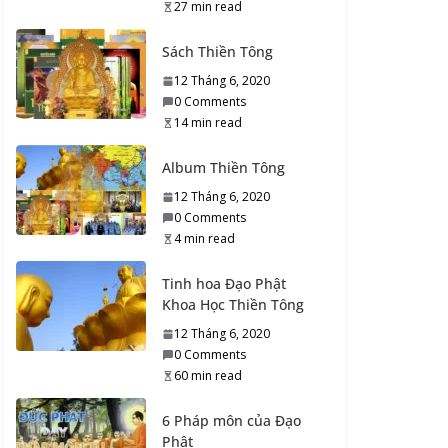
27 min read
Kinh Cầu An Chùa
Sách Thiền Tông
Thiền Tông Tân Diệu
12 Tháng 6, 2020
5 Tháng 8, 2020
0 Comments
0 Comments
14 min read
6 min read
Album Thiền Tông
Kệ trao Huyền Ký cho
12 Tháng 6, 2020
Tổ Thứ nhất
0 Comments
4 Tháng 8, 2020
4 min read
0 Comments
10 min read
Tinh hoa Đạo Phật
Khoa Học Thiền Tông
Kệ dạy nơi Bể Tánh
12 Tháng 6, 2020
Thanh Tịnh của Phật
0 Comments
Tánh
60 min read
4 Tháng 8, 2020
0 Comments
6 Pháp môn của Đạo
9 min read
Phật