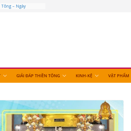
n Tông – Ngày
n Tông – Ngày
n Tông – Ngày
n Tông – Ngày
n Tông – Ngày
T
GIẢI ĐÁP THIỀN TÔNG
KINH-KỆ
VẬT PHẨM