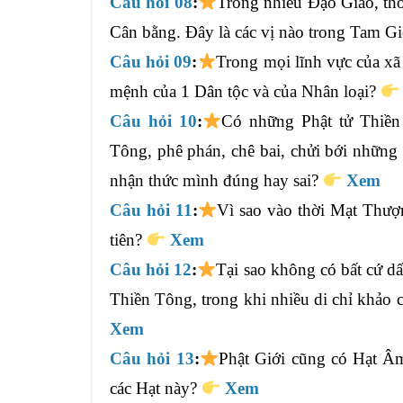
Câu hỏi 08
:
Trong nhiều Đạo Giáo, thờ
Cân bằng. Đây là các vị nào trong Tam Gi
Câu hỏi 09
:
Trong mọi lĩnh vực của xã
mệnh của 1 Dân tộc và của Nhân loại?
Câu hỏi 10
:
Có những Phật tử Thiền
Tông, phê phán, chê bai, chửi bới những
nhận thức mình đúng hay sai?
Xem
Câu hỏi 11
:
Vì sao vào thời Mạt Thượ
tiên?
Xem
Câu hỏi 12
:
Tại sao không có bất cứ d
Thiền Tông, trong khi nhiều di chỉ khảo 
Xem
Câu hỏi 13
:
Phật Giới cũng có Hạt Âm
các Hạt này?
Xem