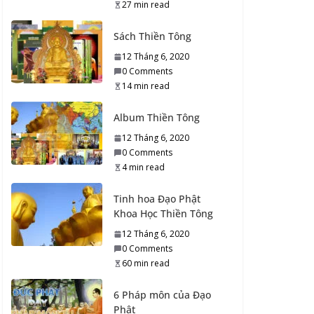
27 min read
5 min read
Sách Thiền Tông
Tu Đạo Phật phải tu
12 Tháng 6, 2020
bằng Trí tuệ
0 Comments
21 Tháng 9, 2020
14 min read
0 Comments
8 min read
Album Thiền Tông
12 Tháng 6, 2020
Thiền Tông và Hiến
0 Comments
Chương Đạo Phật
4 min read
21 Tháng 9, 2020
0 Comments
Tinh hoa Đạo Phật
11 min read
Khoa Học Thiền Tông
12 Tháng 6, 2020
Gia đình có người mất
0 Comments
phải kiêng kị…
60 min read
21 Tháng 9, 2020
0 Comments
6 Pháp môn của Đạo
4 min read
Phật