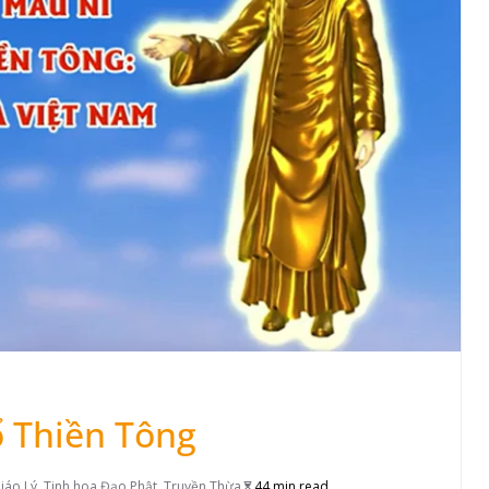
ổ Thiền Tông
iáo Lý
,
Tinh hoa Đạo Phật
,
Truyền Thừa
44 min read