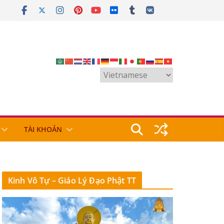
TÀI KHOẢN
Kinh Vô Tự – Giáo Lý Đạo Phật TT