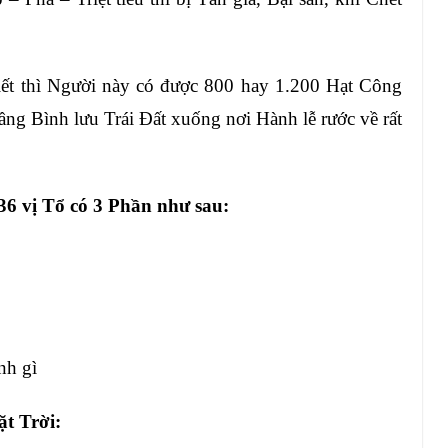
iết thì Người này có được 800 hay 1.200
Hạt Công
Tầng Bình lưu Trái Đất xuống
nơi Hành lễ rước về rất
 36
vị Tổ có 3 Phần như
sau:
ành
gì
t Trời
: