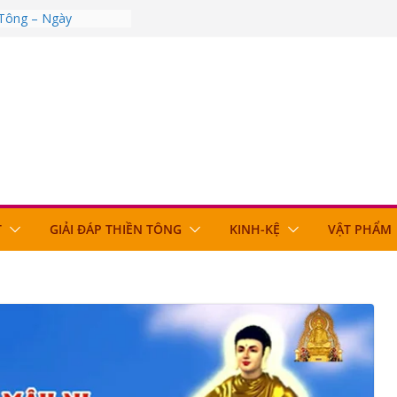
 Tông – Ngày
 Tông – Ngày
 Tông – Ngày
 Tông – Ngày
 Tông – Ngày
T
GIẢI ĐÁP THIỀN TÔNG
KINH-KỆ
VẬT PHẨM