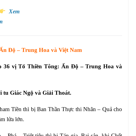
Xem
m
 Ấn Độ – Trung Hoa và Việt Nam
o 36 vị Tổ Thiền Tông: Ấn Độ – Trung Hoa và
i tu
Giác Ngộ và Giải Thoát
.
ham Tiền thì bị Ban Thần Thực thi Nhân – Quả
cho
m lửa lớn
.
 – Phá – T
riệt tiêu thì bị
Tán gia, Bại sản, khi Chết