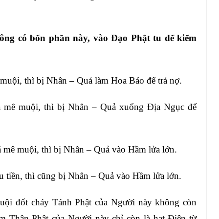
ng có bốn phần này, vào Đạo Phật
tu để kiếm
ê
muội, thì bị Nhân – Quả làm Hoa Báo để trả
nợ.
á
mê muội, thì bị Nhân – Quả xuống Địa Ngục
để
á
mê muội, thì bị Nhân – Quả vào Hầm lửa lớn
.
u tiền, thì cũng bị Nhân – Quả vào Hầm lửa lớn
.
uội
đốt cháy Tánh Phật của Người này
không còn
m Thân Phật của Người này chỉ còn là
hạt Điện từ