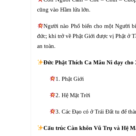
cũng vào Hầm lửa lớn
.
Người nào Phổ biến cho một Người
b
đức; khi trở về Phật Giới được
vị Phật ở 
an
toàn.
Đức Phật Thích Ca Mâu Ni dạy cho
1. Phật Giới
2. Hệ Mặt Trời
3. Các Đạo có ở Trái Đất tu để
th
Cấu trúc Càn khôn Vũ Trụ và Hệ Mặ