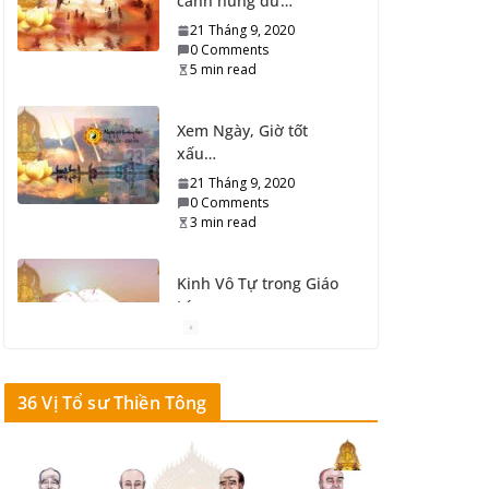
cảnh hung dữ…
21 Tháng 9, 2020
0 Comments
5 min read
Xem Ngày, Giờ tốt
xấu…
21 Tháng 9, 2020
0 Comments
3 min read
Kinh Vô Tự trong Giáo
Lý
21 Tháng 9, 2020
0 Comments
3 min read
36 Vị Tổ sư Thiền Tông
Trung Tâm Vận Hành
Luân Hồi…
21 Tháng 9, 2020