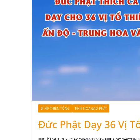
BÍ KÍP THIỀN TÔNG
TINH HOA ĐẠO PHẬT
Đức Phật Dạy 36 Vị T
8 Tháng 3, 2025
Admin
632 Views
0 Comments
G