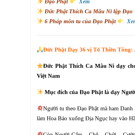
Đạo Phật
Xem
Đức Phật Thích Ca Mâu Ni lập Đạo
6 Pháp môn tu của Đạo Phật
Xe
Đức Phật Dạy 36 vị Tổ Thiền Tông:
Đức Phật Thích Ca Mâu Ni dạy ch
Việt Nam
M
ục đích của Đạo Phật là dạy Ngườ
Người tu theo Đạo Phật mà ham Danh
làm Hoa Báo xuống Địa Ngục hay
vào Hầ
Còn Người Cấm – Chê – Chửi – Cướp