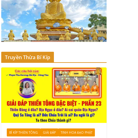
Truyền Thừa Bí Kíp
BÍ KÍP THIỀN TÔNG
GIẢI ĐÁP
TINH HOA ĐẠO PHẬT