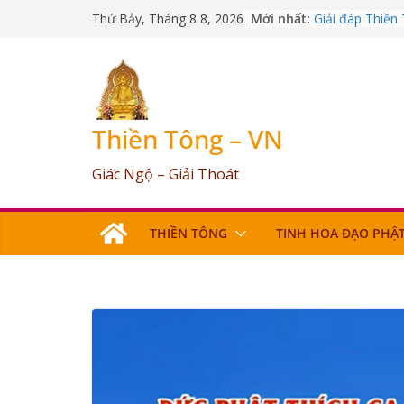
Skip
Mới nhất:
Giải đáp Thiền
Thứ Bảy, Tháng 8 8, 2026
to
09/03/2026
Giải đáp Thiền
content
25/07/2026
Giải đáp Thiền
17/06/2026
Giải đáp Thiền
Thiền Tông – VN
03/05/2026
Giải đáp Thiền
Giác Ngộ – Giải Thoát
12/04/2026
THIỀN TÔNG
TINH HOA ĐẠO PHẬ