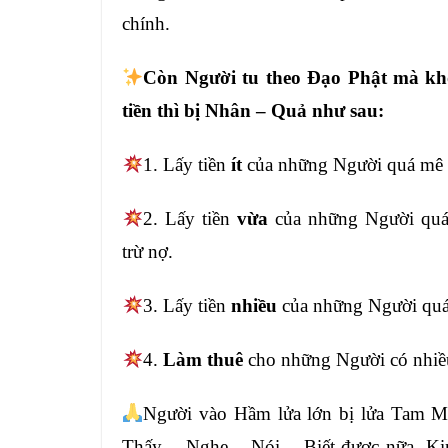
chính.
Còn Người tu theo Đạo Phật
mà khô
tiền thì bị Nhân – Quả như
sau:
1. Lấy tiền
ít
của những Người quá m
2. Lấy tiền
vừa
của những Người qu
trừ
nợ.
3. Lấy tiền
nhiều
của những Người qu
4.
Làm thuê
cho những Người có
nhiề
Người vào Hầm lửa lớn bị lửa Tam M
Thấy – Nghe – Nói – Biết được nữa.
Ki