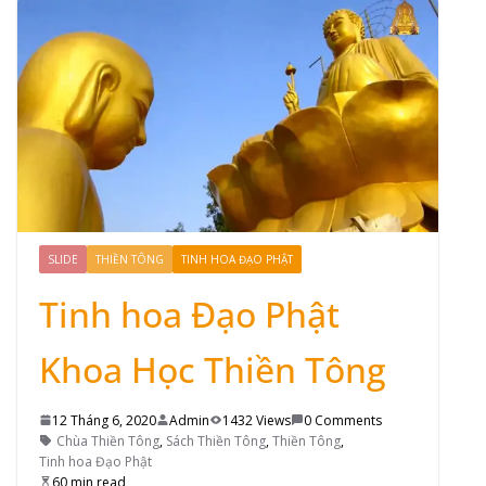
SLIDE
THIỀN TÔNG
TINH HOA ĐẠO PHẬT
Tinh hoa Đạo Phật
Khoa Học Thiền Tông
12 Tháng 6, 2020
Admin
1432 Views
0 Comments
Chùa Thiền Tông
,
Sách Thiền Tông
,
Thiền Tông
,
Tinh hoa Đạo Phật
60 min read