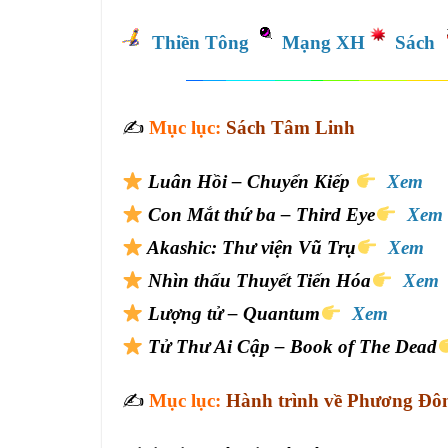
Thiền Tông
Mạng XH
Sách
✍️
Mục lục:
Sách Tâm Linh
Luân Hồi – Chuyển Kiếp
Xem
Con Mắt thứ ba – Third Eye
Xem
Akashic: Thư viện Vũ Trụ
Xem
Nhìn thấu Thuyết Tiến Hóa
Xem
Lượng tử – Quantum
Xem
Tử Thư Ai Cập – Book of The Dead
✍️
Mục lục:
Hành trình về Phương Đô