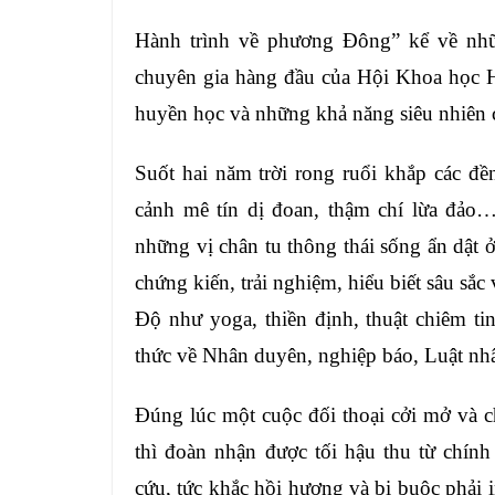
Hành trình về phương Đông” kể về nh
chuyên gia hàng đầu của Hội Khoa học 
huyền học và những khả năng siêu nhiên 
Suốt hai năm trời rong ruổi khắp các đ
cảnh mê tín dị đoan, thậm chí lừa đảo
những vị chân tu thông thái sống ẩn dật ở
chứng kiến, trải nghiệm, hiểu biết sâu sắ
Độ như yoga, thiền định, thuật chiêm t
thức về Nhân duyên, nghiệp báo, Luật nh
Đúng lúc một cuộc đối thoại cởi mở và ch
thì đoàn nhận được tối hậu thu từ chín
cứu, tức khắc hồi hương và bị buộc phải 