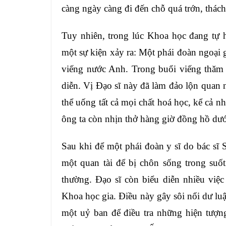
càng ngày càng đi đến chỗ quá trớn, thách 
Tuy nhiên, trong lúc Khoa học đang tự hà
một sự kiện xảy ra: Một phái đoàn ngoại
viếng nước Anh. Trong buổi viếng thăm 
diễn. Vị Đạo sĩ này đã làm đảo lộn quan
thể uống tất cả mọi chất hoá học, kể cả 
ông ta còn nhịn thở hàng giờ đồng hồ dư
Sau khi để một phái đoàn y sĩ do bác sĩ
một quan tài để bị chôn sống trong suố
thường. Đạo sĩ còn biểu diễn nhiều việ
Khoa học gia. Điều này gây sôi nổi dư lu
một uỷ ban để điều tra những hiện tượn