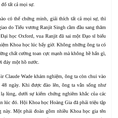
đố tất cả mọi sự.
o có thể chứng minh, giải thích tất cả mọi sự, thì
 giao do Tiểu vương Ranjit Singh cầm đầu sang thăm
Đại học Oxford, vua Ranjit đã sai một Đạo sĩ biểu
 niệm Khoa học lúc bấy giờ. Không những ông ta có
những chất cường toan cực mạnh mà không hề hấn gì,
ới đáy một hồ nước.
 Sir Claude Wade khám nghiệm, ông ta còn chui vào
t 48 ngày. Khi được đào lên, ông ta vẫn sống như
c lạ lùng, dưới sự kiểm chứng nghiêm khắc của các
ận lúc đó. Hội Khoa học Hoàng Gia đã phải triệu tập
g này. Một phái đoàn gồm nhiều Khoa học gia tên