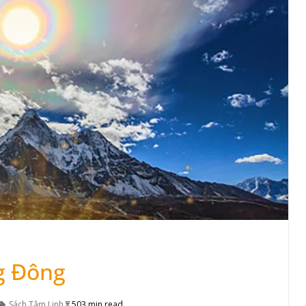
g Đông
Sách Tâm Linh
503 min read