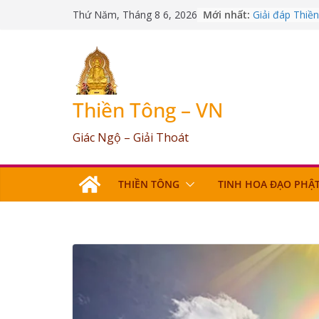
Skip
Mới nhất:
Giải đáp Thiề
Thứ Năm, Tháng 8 6, 2026
to
09/03/2026
Giải đáp Thiề
content
25/07/2026
Giải đáp Thiề
17/06/2026
Giải đáp Thiề
Thiền Tông – VN
03/05/2026
Giải đáp Thiề
Giác Ngộ – Giải Thoát
12/04/2026
THIỀN TÔNG
TINH HOA ĐẠO PHẬ