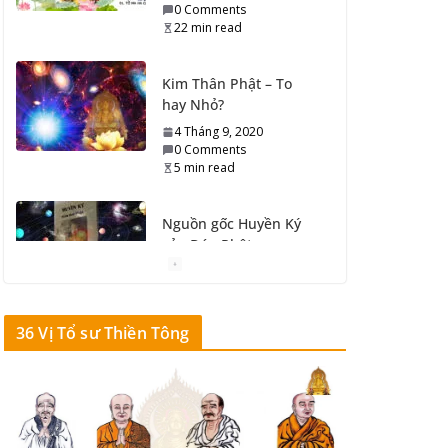
0 Comments
22 min read
Kim Thân Phật – To
hay Nhỏ?
4 Tháng 9, 2020
0 Comments
5 min read
Nguồn gốc Huyền Ký
của Đức Phật
3 Tháng 9, 2020
0 Comments
16 min read
36 Vị Tổ sư Thiền Tông
Công thức Giải Thoát
2 Tháng 9, 2020
0 Comments
4 min read