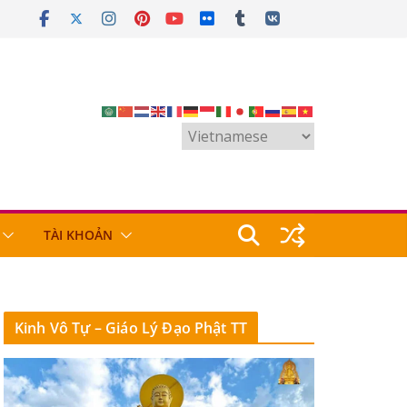
TÀI KHOẢN
Kinh Vô Tự – Giáo Lý Đạo Phật TT