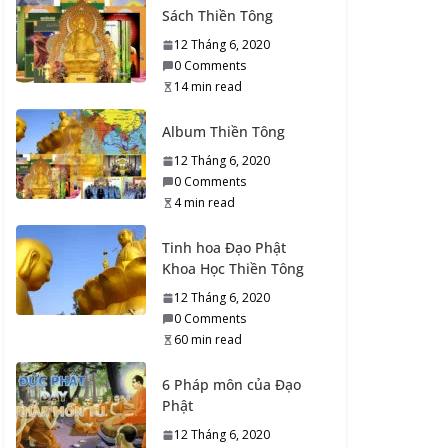
Trái đất này Ai cũng
Sách Thiền Tông
mê muội hết
12 Tháng 6, 2020
1 Tháng 9, 2020
0 Comments
0 Comments
14 min read
4 min read
Album Thiền Tông
Con người, Vạn vật và
12 Tháng 6, 2020
Vũ Trụ
0 Comments
1 Tháng 9, 2020
4 min read
0 Comments
6 min read
Tinh hoa Đạo Phật
Khoa Học Thiền Tông
Đạo Thánh – Ưa
12 Tháng 6, 2020
chuộng và Quyết
0 Comments
định…
60 min read
1 Tháng 9, 2020
0 Comments
6 Pháp môn của Đạo
3 min read
Phật
12 Tháng 6, 2020
Công Đức, Ý Niệm