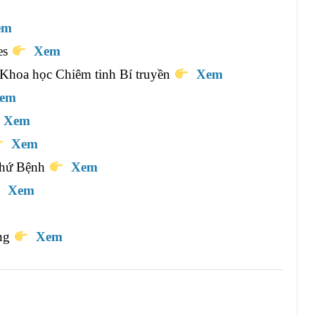
em
es
Xem
Khoa học Chiêm tinh Bí truyền
Xem
em
Xem
Xem
 thứ Bệnh
Xem
Xem
ông
Xem