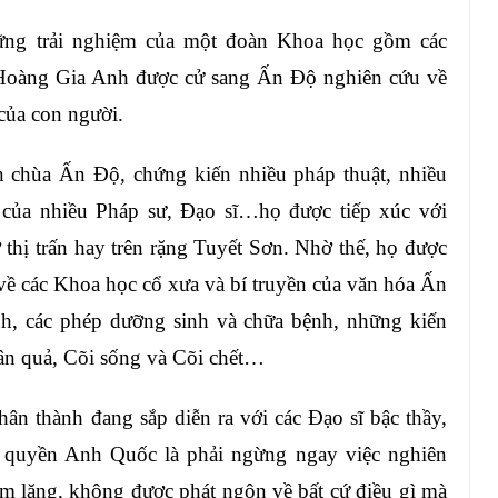
ững trải nghiệm của một đoàn Khoa học gồm các
Hoàng Gia Anh được cử sang Ấn Độ nghiên cứu về
của con người.
ền chùa Ấn Độ, chứng kiến nhiều pháp thuật, nhiều
…của nhiều Pháp sư, Đạo sĩ…họ được tiếp xúc với
 thị trấn hay trên rặng Tuyết Sơn. Nhờ thế, họ được
c về các Khoa học cổ xưa và bí truyền của văn hóa Ấn
inh, các phép dưỡng sinh và chữa bệnh, những kiến
ân quả, Cõi sống và Cõi chết…
ân thành đang sắp diễn ra với các Đạo sĩ bậc thầy,
h quyền Anh Quốc là phải ngừng ngay việc nghiên
im lặng, không được phát ngôn về bất cứ điều gì mà