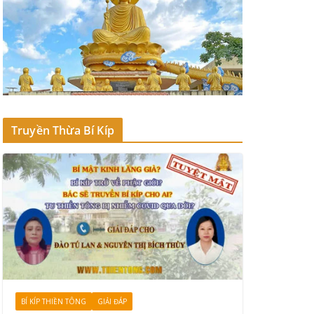
Truyền Thừa Bí Kíp
BÍ KÍP THIỀN TÔNG
GIẢI ĐÁP